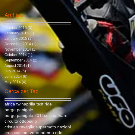
Archivio
October 2015
(3)
3 posts
February 2015
(1)
1 post
January 2015
(1)
1 post
December 2014
(1)
1 post
November 2014
(1)
1 post
October 2014
(1)
1 post
September 2014
(2)
2 posts
August 2014
(1)
1 post
July 2014
(5)
5 posts
June 2014
(6)
6 posts
May 2014
(4)
4 posts
Cerca per Tag
africa twin
aprilia test ride
borgo panigale
borgo panigale 2014
cecina mare
circuito ottobiano
cristian ravaglia supermoto nazioni
cross
custom verona
demo ride