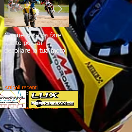
Cinque cose da fare
Le 10 scadenze che ti
subito per far
devi ricordare per
decollare la tua moto
avere una moto al to
Articoli recenti
Scalda i motori Eicma 2015:
come, dove e quando