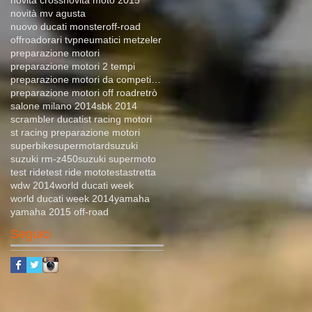
novità mv agusta
nuovo ducati monster
off-road
offroad
orari tv
pneumatici metzeler
preparazione motori
preparazione motori 2 tempi
preparazione motori da competizione
preparazione motori off road
retrò
salone milano 2014
sbk 2014
scrambler ducati
st racing motori
st racing preparazione motori
superbike
supermotard
suzuki
suzuki rm-z450
suzuki supermoto
test ride
test ride moto
testastretta
wdw 2014
world ducati week
world ducati week 2014
yamaha
yamaha 2015 off-road
Seguici