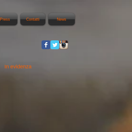
Press
Contatti
News
In evidenza