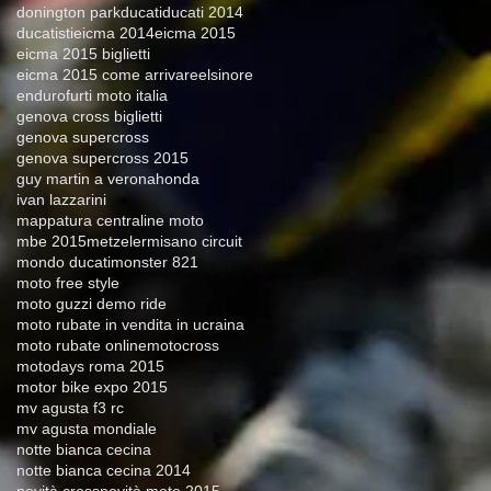
donington park
ducati
ducati 2014
ducatisti
eicma 2014
eicma 2015
eicma 2015 biglietti
eicma 2015 come arrivare
elsinore
enduro
furti moto italia
genova cross biglietti
genova supercross
genova supercross 2015
guy martin a verona
honda
ivan lazzarini
mappatura centraline moto
mbe 2015
metzeler
misano circuit
mondo ducati
monster 821
moto free style
moto guzzi demo ride
moto rubate in vendita in ucraina
moto rubate online
motocross
motodays roma 2015
motor bike expo 2015
mv agusta f3 rc
mv agusta mondiale
notte bianca cecina
notte bianca cecina 2014
novità cross
novità moto 2015