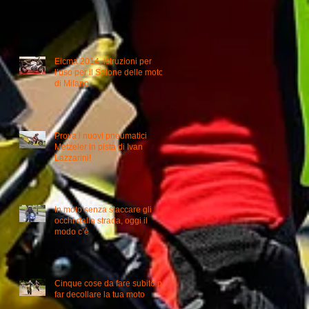
Eicma 2014, istruzioni per
l’uso per il Salone delle moto
di Milano
Prova i nuovi pneumatici
Metzeler in pista di Ivan
Lazzarini!
In moto senza staccare gli
occhi dalla strada, oggi il
modo c’è
Cinque cose da fare subito per
far decollare la tua moto