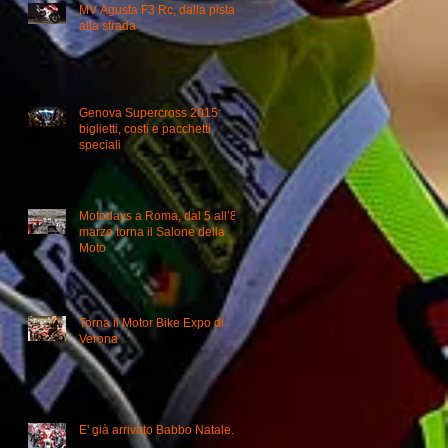
MV Agusta F3 Rc, dalla pista
alla strada
Genova Supercross 2015:
biglietti, costi e pacchetti
speciali
Motodays a Roma, dal 5 all’8
marzo torna il Salone della
Moto
Torna il Motor Bike Expo di
Verona
E' già arrivato Babbo Natale...