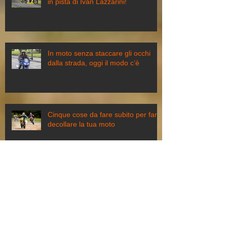
in pista di Ivan Lazzarini!
In moto senza staccare gli occhi
dalla strada, oggi il modo c’è
Cinque cose da fare subito per far
decollare la tua moto
Archivio
October 2015
(3)
3 posts
February 2015
(1)
1 post
January 2015
(1)
1 post
December 2014
(1)
1 post
November 2014
(1)
1 post