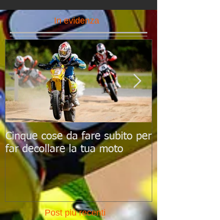
In evidenza
Cinque cose da fare subito per
Le 10 scadenz
far decollare la tua moto
ricordare per
al top
Post più recenti