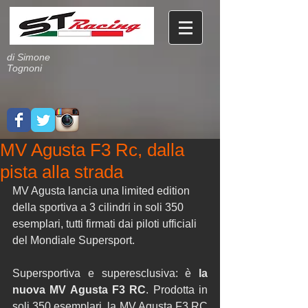
di Simone
Tognoni
MV Agusta F3 Rc, dalla
pista alla strada
MV Agusta lancia una limited edition 
della sportiva a 3 cilindri in soli 350 
esemplari, tutti firmati dai piloti ufficiali 
del Mondiale Supersport. 
Supersportiva e superesclusiva: è 
la 
nuova MV Agusta F3 RC
. Prodotta in 
soli 350 esemplari, la MV Agusta F3 RC 