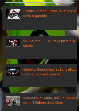
Scalda i motori Eicma 2015: come,
dove e quando
MV Agusta F3 Rc, dalla pista alla
strada
Genova Supercross 2015: biglietti,
costi e pacchetti speciali
Motodays a Roma, dal 5 all’8 marzo
torna il Salone della Moto