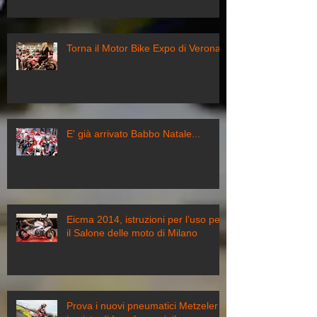
Torna il Motor Bike Expo di Verona
E' già arrivato Babbo Natale...
Eicma 2014, istruzioni per l’uso per
il Salone delle moto di Milano
Prova i nuovi pneumatici Metzeler