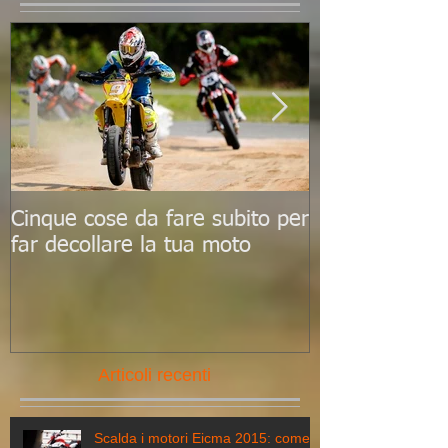
In evidenza
Cinque cose da fare subito per
Le 10 scadenz
far decollare la tua moto
ricordare per
al top
Articoli recenti