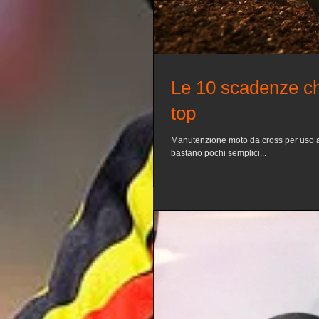
Le 10 scadenze che
top
Manutenzione moto da cross per uso am
bastano pochi semplici...