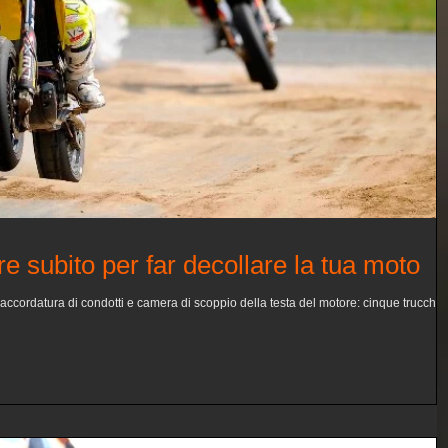
e subito per far decollare la tua moto
raccordatura di condotti e camera di scoppio della testa del motore: cinque trucchi 