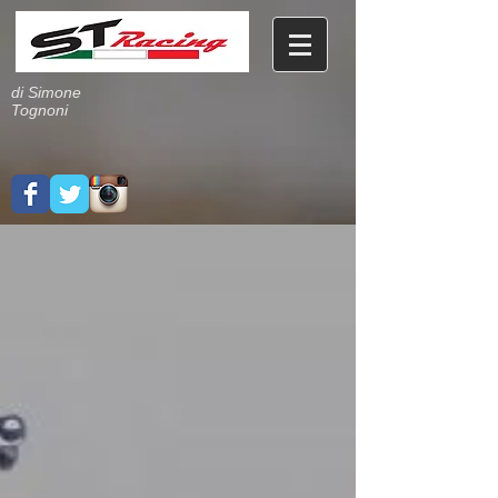
di Simone
Tognoni