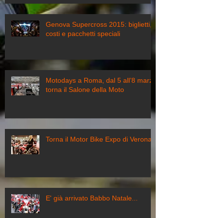
Genova Supercross 2015: biglietti,
costi e pacchetti speciali
Motodays a Roma, dal 5 all’8 marzo
torna il Salone della Moto
Torna il Motor Bike Expo di Verona
E' già arrivato Babbo Natale...