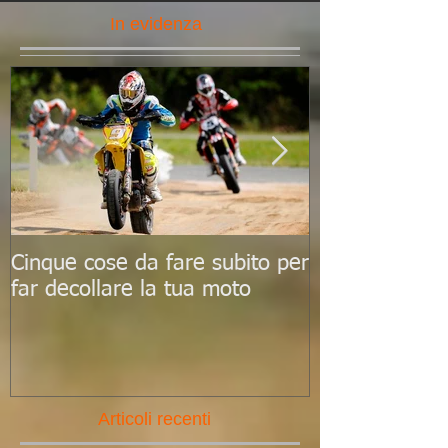
In evidenza
Cinque cose da fare subito per
Le 10 scadenz
far decollare la tua moto
ricordare per
al top