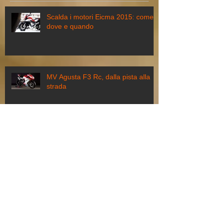
Articoli recenti
Scalda i motori Eicma 2015: come,
dove e quando
MV Agusta F3 Rc, dalla pista alla
strada
Genova Supercross 2015: biglietti,
costi e pacchetti speciali
Motodays a Roma, dal 5 all’8 marzo
torna il Salone della Moto