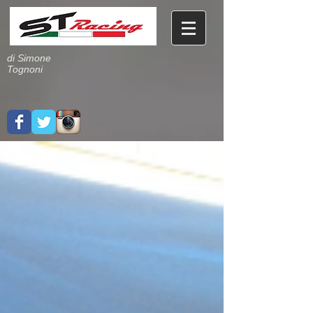
di Simone
Tognoni