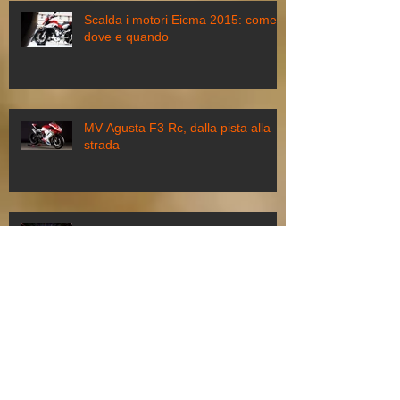
Scalda i motori Eicma 2015: come,
dove e quando
MV Agusta F3 Rc, dalla pista alla
strada
Genova Supercross 2015: biglietti,
costi e pacchetti speciali
Motodays a Roma, dal 5 all’8 marzo
torna il Salone della Moto