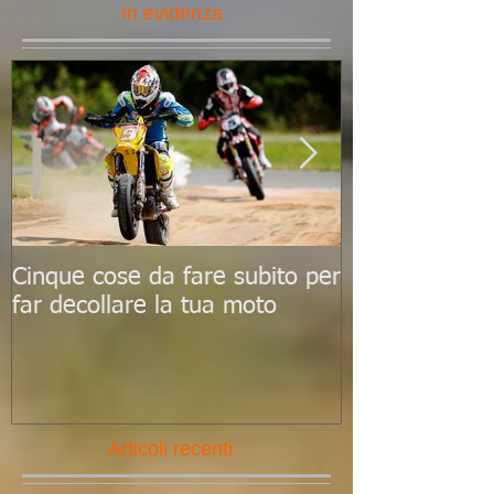
In evidenza
Cinque cose da fare subito per
Le 10 scadenz
far decollare la tua moto
ricordare per
al top
Articoli recenti