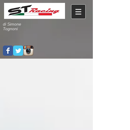
di Simone
Tognoni