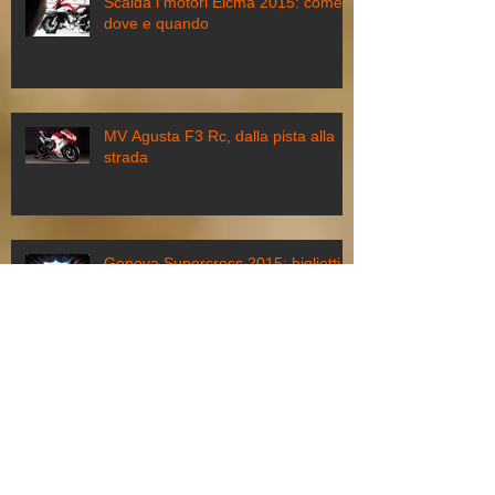
Scalda i motori Eicma 2015: come,
dove e quando
MV Agusta F3 Rc, dalla pista alla
strada
Genova Supercross 2015: biglietti,
costi e pacchetti speciali
Motodays a Roma, dal 5 all’8 marzo
torna il Salone della Moto