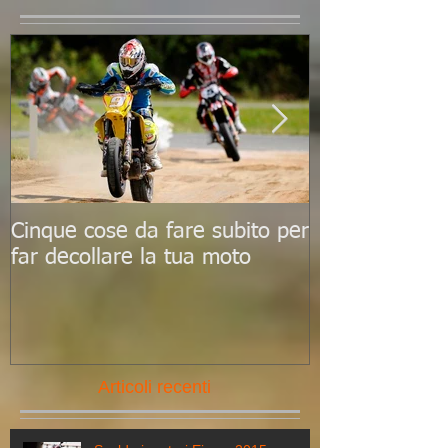
In evidenza
Cinque cose da fare subito per
Le 10 scadenz
far decollare la tua moto
ricordare per
al top
Articoli recenti